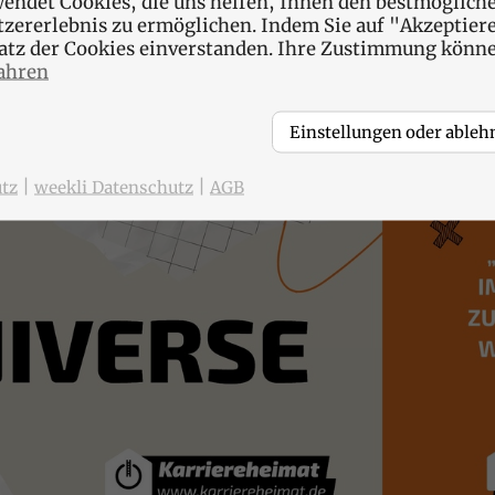
endet Cookies, die uns helfen, Ihnen den bestmögliche
tzererlebnis zu ermöglichen. Indem Sie auf "Akzeptiere
satz der Cookies einverstanden. Ihre Zustimmung können
ahren
Einstellungen oder ableh
|
|
tz
weekli Datenschutz
AGB